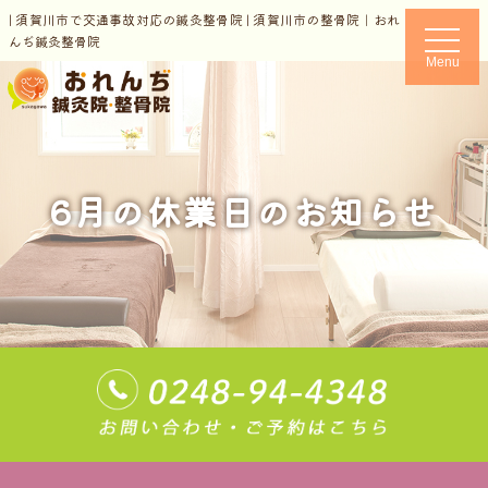
| 須賀川市で交通事故対応の鍼灸整骨院 | 須賀川市の整骨院｜おれ
t
んぢ鍼灸整骨院
o
Menu
g
g
l
e
n
a
v
i
6月の休業日のお知らせ
g
a
t
i
o
n