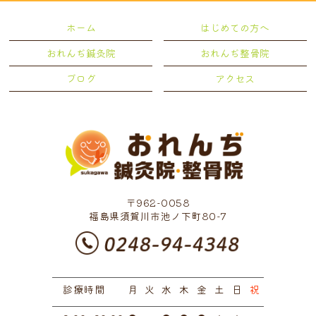
2024年4月
(1)
ホーム
はじめての方へ
2024年3月
(1)
おれんぢ鍼灸院
おれんぢ整骨院
2024年2月
(1)
ブログ
アクセス
2023年12月
(1)
2022年12月
(1)
2022年11月
(4)
2022年10月
(1)
2022年9月
(2)
〒962-0058
2022年7月
(1)
福島県須賀川市池ノ下町80-7
2022年6月
(3)
2022年5月
(5)
診療時間
2022年3月
月
火
水
(3)
木
金
土
日
祝
2022年1月
(1)