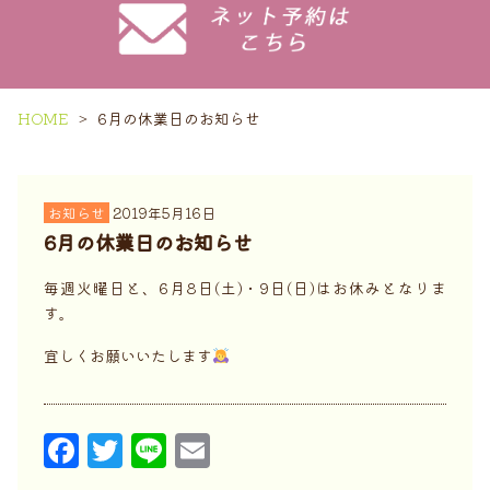
HOME
6月の休業日のお知らせ
お知らせ
2019年5月16日
6月の休業日のお知らせ
毎週火曜日と、6月8日(土)・9日(日)はお休みとなりま
す。
宜しくお願いいたします
F
T
Li
E
a
w
n
m