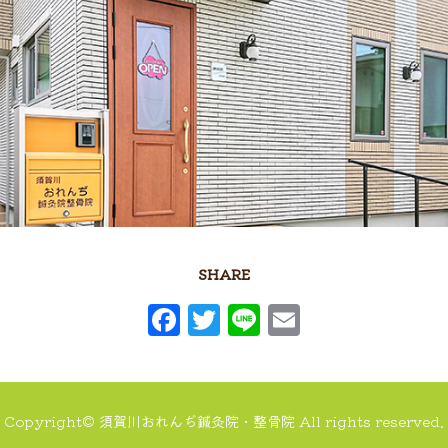
2020年8月
(1)
2020年6月
(4)
2020年5月
(2)
2020年3月
(1)
2020年2月
(1)
2020年1月
(2)
2019年12月
(1)
2019年11月
(4)
SHARE
2019年10月
(1)
F
T
Li
E
2019年9月
(1)
a
w
n
m
2019年8月
(3)
c
it
e
ai
2019年7月
(1)
e
t
l
Copyright© 須賀川おれんぢ鍼灸院・整骨院 All rights reserved.
2019年6月
(2)