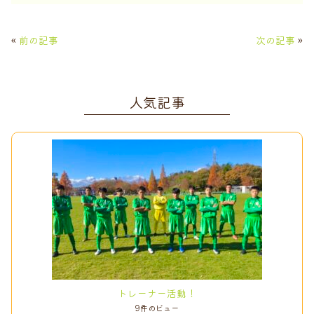
c
it
e
ai
e
t
l
«
前の記事
次の記事
»
b
e
o
r
人気記事
o
k
トレーナー活動！
9件のビュー