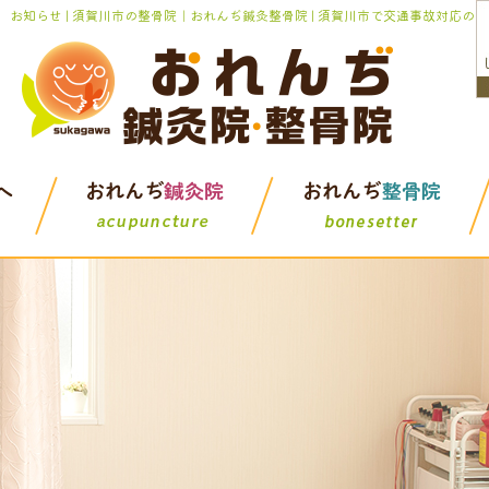
お知らせ | 須賀川市の整骨院｜おれんぢ鍼灸整骨院 | 須賀川市で交通事故対応の