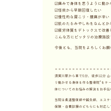
☑痛みで身体を思うように動か
☑怪我から早期回復したい
☑慢性的な肩こり・腰痛が辛い
☑肌のたるみやしわをなんとか
☑疲労体質をデトックスで改善
こんな方にピッタリの治療施設
今後とも、当院をよろしくお願
＝＝＝＝＝＝＝＝＝＝＝＝＝＝＝＝
須賀川駅から車で5分、徒歩12分
り動かせる身体を作る整骨院”をテ
体についてのお悩みの解決をお手伝
当院は柔道整復師や鍼灸師、エステ
保険・自費診療のどちらにも対応し