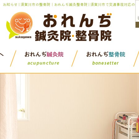
お知らせ | 須賀川市の整骨院｜おれんぢ鍼灸整骨院 | 須賀川市で交通事故対応の