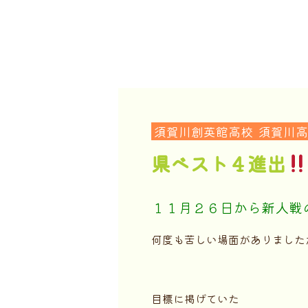
須賀川創英館高校
須賀川高
県ベスト４進出
１１月２６日から新人戦
何度も苦しい場面がありました
目標に掲げていた