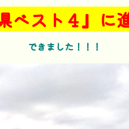
県ベスト４』に
できました
！！！