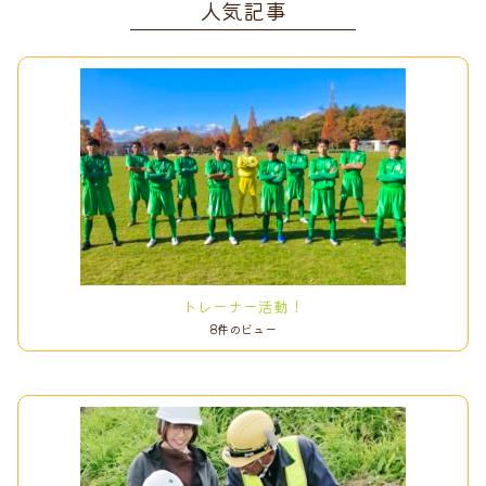
人気記事
o
k
トレーナー活動！
8件のビュー