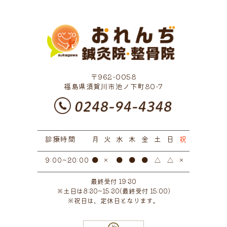
2022年12月
(1)
2022年11月
(4)
2022年10月
(1)
2022年9月
(2)
〒962-0058
2022年7月
(1)
福島県須賀川市池ノ下町80-7
2022年6月
(3)
2022年5月
(5)
診療時間
2022年3月
月
火
水
(3)
木
金
土
日
祝
2022年1月
(1)
●
×
●
●
●
△
△
×
9:00~20:00
2021年11月
(1)
最終受付 19:30
※土日は8:30~15:30(最終受付 15:00)
2021年10月
(2)
※祝日は、定休日となります。
2021年9月
(1)