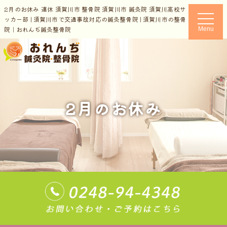
2月のお休み 連休 須賀川市 整骨院 須賀川市 鍼灸院 須賀川高校サ
t
ッカー部 | 須賀川市で交通事故対応の鍼灸整骨院 | 須賀川市の整骨
o
院｜おれんぢ鍼灸整骨院
Menu
g
g
l
e
n
a
v
i
g
a
2月のお休み
t
i
o
n