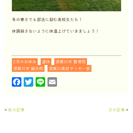
冬の寒さでも部活に励む高校生たち！
体調崩さないように体温上げていきましょう！
2月のお休み
連休
須賀川市 整骨院
須賀川市 鍼灸院
須賀川高校サッカー部
F
T
Li
E
a
w
n
m
c
it
e
ai
e
t
l
«
前の記事
次の記事
»
b
e
o
r