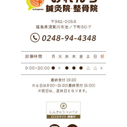
2022年10月
(1)
2022年9月
(2)
〒962-0058
2022年7月
(1)
福島県須賀川市池ノ下町80-7
2022年6月
(3)
2022年5月
(5)
診療時間
2022年3月
月
火
水
(3)
木
金
土
日
祝
2022年1月
(1)
●
×
●
●
●
△
△
×
9:00~20:00
2021年11月
(1)
最終受付 19:30
※土日は8:30~15:30(最終受付 15:00)
2021年10月
(2)
※祝日は、定休日となります。
2021年9月
(1)
2021年7月
(1)
2021年4月
(1)
2021年3月
(2)