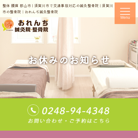
整体 腰痛 郡山市 | 須賀川市で交通事故対応の鍼灸整骨院 | 須賀川
t
市の整骨院｜おれんぢ鍼灸整骨院
o
Menu
g
g
l
e
n
a
v
i
お休みのお知らせ
g
a
t
i
o
n