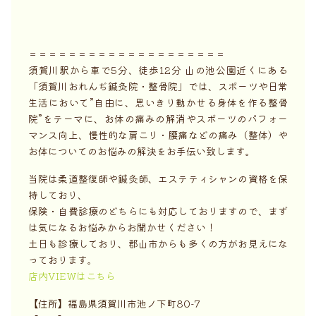
＝＝＝＝＝＝＝＝＝＝＝＝＝＝＝＝＝＝＝＝
須賀川駅から車で5分、徒歩12分 山の池公園近くにある
「須賀川おれんぢ鍼灸院・整骨院」では、スポーツや日常
生活において”自由に、思いきり動かせる身体を作る整骨
院”をテーマに、お体の痛みの解消やスポーツのパフォー
マンス向上、慢性的な肩こり・腰痛などの痛み（整体）や
お体についてのお悩みの解決をお手伝い致します。
当院は柔道整復師や鍼灸師、エステティシャンの資格を保
持しており、
保険・自費診療のどちらにも対応しておりますので、まず
は気になるお悩みからお聞かせください！
土日も診療しており、郡山市からも多くの方がお見えにな
っております。
店内VIEWはこちら
【住所】福島県須賀川市池ノ下町80-7