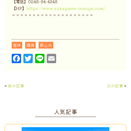
【電話】0248-94-4348
【HP】
https://www.sukagawa-orange.com/
＝＝＝＝＝＝＝＝＝＝＝＝＝＝＝＝＝＝＝＝
整体
腰痛
郡山市
F
T
Li
E
a
w
n
m
c
it
e
ai
e
t
l
«
前の記事
次の記事
»
b
e
o
r
人気記事
o
k