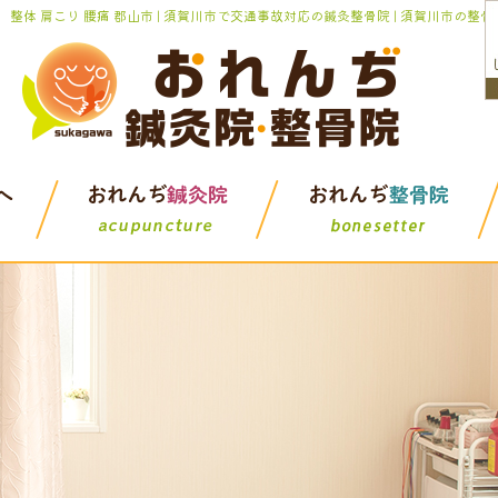
整体 肩こり 腰痛 郡山市 | 須賀川市で交通事故対応の鍼灸整骨院 | 須賀川市の