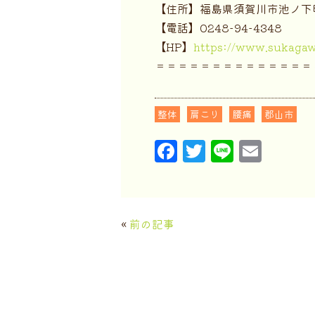
【住所】福島県須賀川市池ノ下町
【電話】0248-94-4348
【HP】
https://www.sukagaw
＝＝＝＝＝＝＝＝＝＝＝＝＝＝
整体
肩こり
腰痛
郡山市
F
T
Li
E
a
w
n
m
c
it
e
ai
e
t
l
«
前の記事
b
e
o
r
o
k