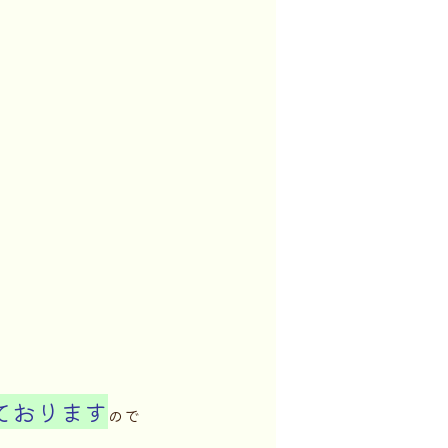
ております
ので