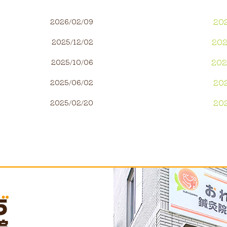
20
2026/02/09
20
2025/12/02
20
2025/10/06
20
2025/06/02
20
2025/02/20
20
20
20
20
20
20