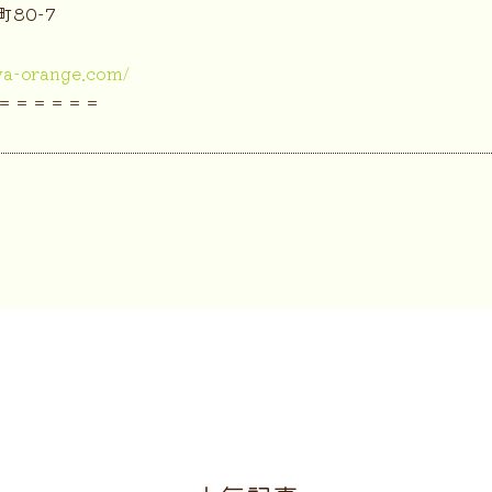
80-7
a-orange.com/
＝＝＝＝＝＝