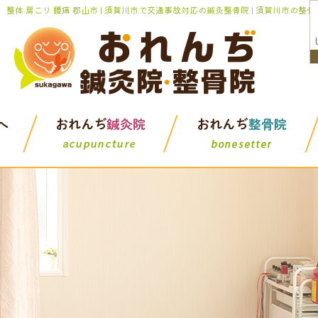
整体 肩こり 腰痛 郡山市 | 須賀川市で交通事故対応の鍼灸整骨院 | 須賀川市の