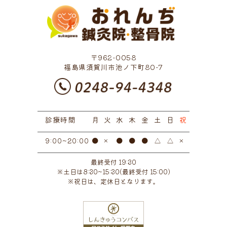
2022年11月
(4)
2022年10月
(1)
2022年9月
(2)
〒962-0058
2022年7月
(1)
福島県須賀川市池ノ下町80-7
2022年6月
(3)
2022年5月
(5)
診療時間
2022年3月
月
火
水
(3)
木
金
土
日
祝
2022年1月
(1)
●
×
●
●
●
△
△
×
9:00~20:00
2021年11月
(1)
最終受付 19:30
※土日は8:30~15:30(最終受付 15:00)
2021年10月
(2)
※祝日は、定休日となります。
2021年9月
(1)
2021年7月
(1)
2021年4月
(1)