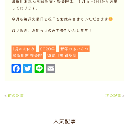
須賀川おれんぢ鍼灸院・整骨院は、１月５日(日)から営業
しております。
今月も毎週火曜日と祝日をお休みさせていただきます
取り急ぎ、お知らせのみで失礼いたします！
1月のお休み
2020年
新年のあいさつ
須賀川市 整骨院
須賀川市 鍼灸院
F
T
Li
E
a
w
n
m
c
it
e
ai
e
t
l
«
前の記事
次の記事
»
b
e
o
r
人気記事
o