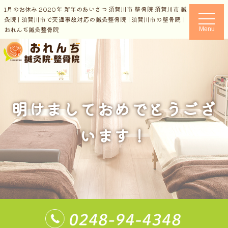
1月のお休み 2020年 新年のあいさつ 須賀川市 整骨院 須賀川市 鍼
t
灸院 | 須賀川市で交通事故対応の鍼灸整骨院 | 須賀川市の整骨院｜
o
おれんぢ鍼灸整骨院
Menu
g
g
l
e
n
a
v
i
g
a
明けましておめでとうござ
t
i
o
います！
n